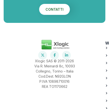
CONTATTI
W
Xlogic SAS © 2011-2026
Via R. Meinardi 8c, 10093
Collegno, Torino – Italia
Cod.Dest. N92GLON
P.IVA 10898710016
REA TO1170662