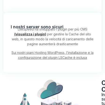
I nostri server sono sicuri
LiteSpeed ha sviluppato i plugin per più CMS
(visualizza i plugin)
per gestire la Cache del sito
web, in questo modo la velocità di caricamento delle
pagine aumenterà drasticamente
Sui nostri piani Hosting WordPress, l’installazione e la
configurazione del plugin LSCache è inclusa
C
I
s
tu