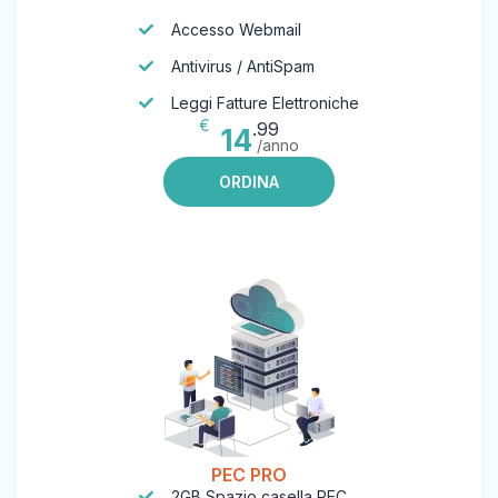
Accesso Webmail
Antivirus / AntiSpam
Leggi Fatture Elettroniche
€
.99
14
/anno
ORDINA
PEC PRO
2GB Spazio casella PEC