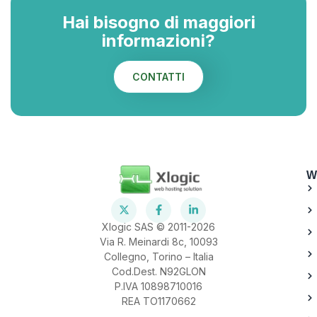
Hai bisogno di maggiori
informazioni?
CONTATTI
W
Xlogic SAS © 2011-2026
Via R. Meinardi 8c, 10093
Collegno, Torino – Italia
Cod.Dest. N92GLON
P.IVA 10898710016
REA TO1170662