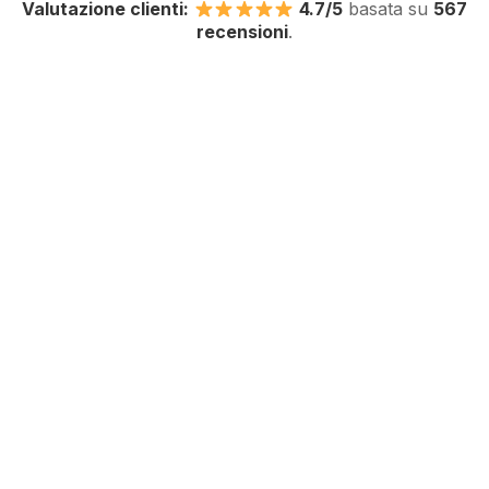
Valutazione clienti:
4.7/5
basata su
567
recensioni
.