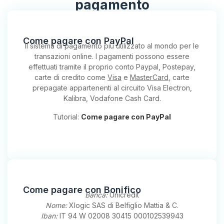
pagamento
Come pagare con PayPal
Il sistema di pagamento più utilizzato al mondo per le
transazioni online. I pagamenti possono essere
effettuati tramite il proprio conto Paypal, Postepay,
carte di credito come
Visa
e
MasterCard
, carte
prepagate appartenenti al circuito Visa Electron,
Kalibra, Vodafone Cash Card.
Tutorial:
Come pagare con PayPal
Come pagare con Bonifico
Banca:
Unicredit
Nome:
Xlogic SAS di Belfiglio Mattia & C.
Iban:
IT 94 W 02008 30415 000102539943