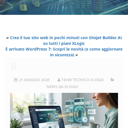
«
Crea il tuo sito web in pochi minuti con Sitejet Builder AI
su tutti i piani XLogic
È arrivato WordPress 7: Scopri le novità (e come aggiornare
in sicurezza)
»
21 MAGGIO 2026
TEAM TECNICO XLOGIC
NEWS DA XLOGIC