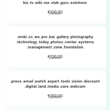
biz .tv .wiki .me .club .guru .solutions
€120.00
/tantum
.mobi .cc .ws .pro .bar .gallery .photography
.technology .today .photos .center .systems
.management .zone .foundation
€130.00
/tantum
.press .email .watch .expert .tools .vision .discount
.digital .land .media .care .webcam
€150.00
/tantum