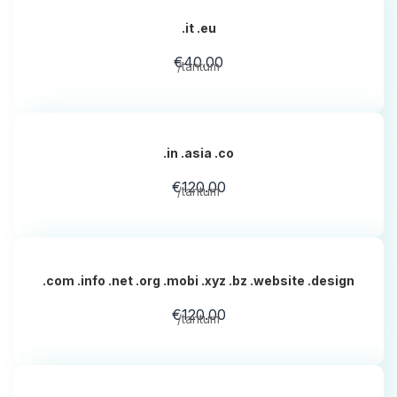
.it .eu
€40.00
/tantum
.in .asia .co
€120.00
/tantum
.com .info .net .org .mobi .xyz .bz .website .design
€120.00
/tantum