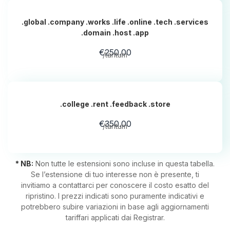
.global .company .works .life .online .tech .services
.domain .host .app
€250.00
/tantum
.college .rent .feedback .store
€350.00
/tantum
* NB:
Non tutte le estensioni sono incluse in questa tabella.
Se l’estensione di tuo interesse non è presente, ti
invitiamo a contattarci per conoscere il costo esatto del
ripristino. I prezzi indicati sono puramente indicativi e
potrebbero subire variazioni in base agli aggiornamenti
tariffari applicati dai Registrar.