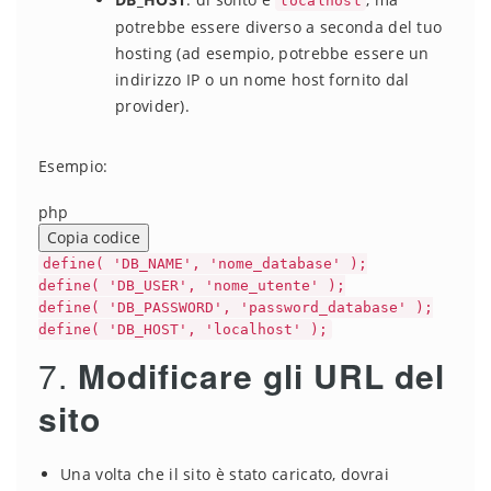
localhost
potrebbe essere diverso a seconda del tuo
hosting (ad esempio, potrebbe essere un
indirizzo IP o un nome host fornito dal
provider).
Esempio:
php
Copia codice
define
(
'DB_NAME'
,
'nome_database'
);
define
(
'DB_USER'
,
'nome_utente'
);
define
(
'DB_PASSWORD'
,
'password_database'
);
define
(
'DB_HOST'
,
'localhost'
);
7.
Modificare gli URL del
sito
Una volta che il sito è stato caricato, dovrai