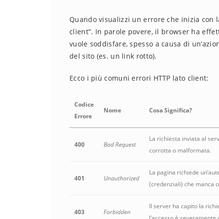
Quando visualizzi un errore che inizia con l
client”. In parole povere, il browser ha eff
vuole soddisfare, spesso a causa di un’azion
del sito (es. un link rotto).
Ecco i più comuni errori HTTP lato client:
Codice
Nome
Cosa Significa?
Errore
La richiesta inviata al ser
400
Bad Request
corrotta o malformata.
La pagina richiede un’aut
401
Unauthorized
(credenziali) che manca o
Il server ha capito la rich
403
Forbidden
l’accesso è severamente v