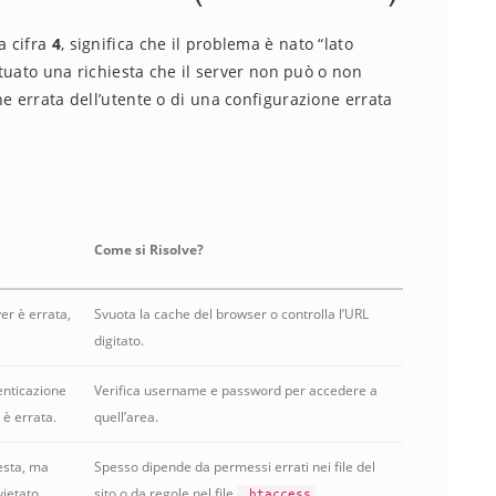
a cifra
4
, significa che il problema è nato “lato
ettuato una richiesta che il server non può o non
e errata dell’utente o di una configurazione errata
Come si Risolve?
ver è errata,
Svuota la cache del browser o controlla l’URL
digitato.
enticazione
Verifica username e password per accedere a
 è errata.
quell’area.
iesta, ma
Spesso dipende da permessi errati nei file del
ietato.
sito o da regole nel file
.
.htaccess