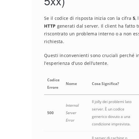
5xx)
Se il codice di risposta inizia con la cifra
5
,
HTTP
generati dal server. Il client ha fatto
riscontrato un problema interno o a non e
richiesta.
Questi inconvenienti sono cruciali perché 
l’esperienza d’uso dell’utente.
Codice
Nome
Cosa Significa?
Errore
Il jolly dei problemi lato
Internal
server. È un codice
500
Server
generico dovuto a una
Error
condizione imprevista.
Il server di caching o