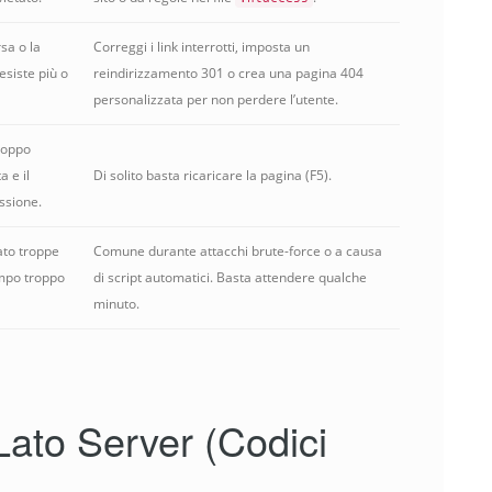
rsa o la
Correggi i link interrotti, imposta un
esiste più o
reindirizzamento 301 o crea una pagina 404
personalizzata per non perdere l’utente.
roppo
a e il
Di solito basta ricaricare la pagina (F5).
ssione.
iato troppe
Comune durante attacchi brute-force o a causa
empo troppo
di script automatici. Basta attendere qualche
minuto.
Lato Server (Codici