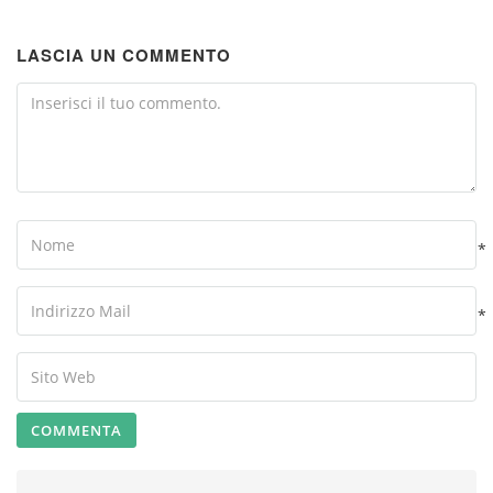
LASCIA UN COMMENTO
Comment
Name
*
Your
Email
*
Your
Website