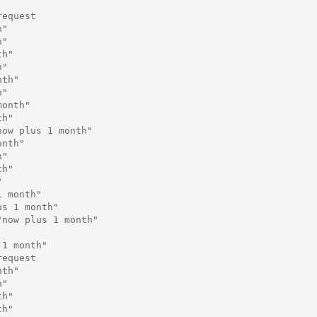
equest

"

"

h"

"

th"

"

onth"

h"

ow plus 1 month"

nth"

"

h"



 month"

s 1 month"

now plus 1 month"

1 month"

equest

th"

"

h"

h"
