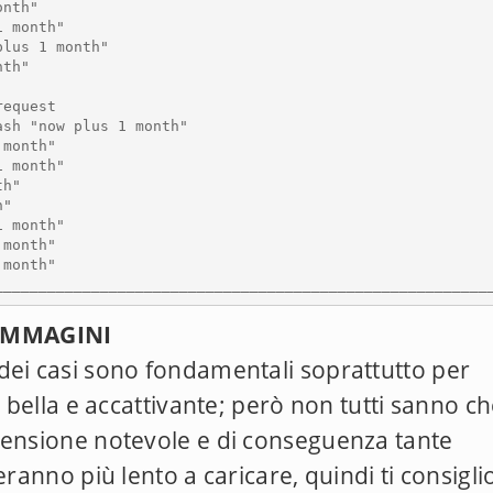
nth"

 month"

lus 1 month"

th"

equest

sh "now plus 1 month"

month"

 month"

h"

"

 month"

month"

month"

________________________________________________________
 IMMAGINI
dei casi sono fondamentali soprattutto per
ù bella e accattivante; però non tutti sanno c
mensione notevole e di conseguenza tante
eranno più lento a caricare, quindi ti consigli