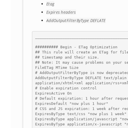
Etag
Expires headers
AddOutputFilterByType DEFLATE
_________________________________________
########## Begin - ETag Optimization

## This rule will create an ETag for file
## timestamp and their size. 

## Note: It may cause problems on your se
FileETag MTime Size

# AddOutputFilterByType is now deprecated
AddOutputFilterByType DEFLATE text/plain 
application/xhtml+xml application/rss+xml
# Enable expiration control

ExpiresActive On

# Default expiration: 1 hour after reques
ExpiresDefault "now plus 1 hour"

# CSS and JS expiration: 1 week after req
ExpiresByType text/css "now plus 1 week"

ExpiresByType application/javascript "now
ExpiresByType application/x-javascript "n