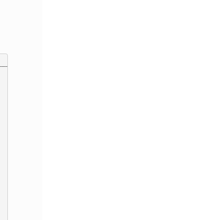
_______
