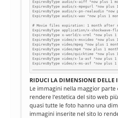
ExpiresByType audio/x-aiff "now plus 1 mo
ExpiresByType audio/x-mpegurl "now plus 1
ExpiresByType audio/x-pn-realaudio "now p
ExpiresByType audio/x-wav "now plus 1 mon
# Movie files expiration: 1 month after r
ExpiresByType application/x-shockwave-fla
ExpiresByType x-world/x-vrml "now plus 1 
ExpiresByType video/x-msvideo "now plus 1
ExpiresByType video/mpeg "now plus 1 mont
ExpiresByType video/mp4 "now plus 1 month
ExpiresByType video/quicktime "now plus 1
ExpiresByType video/x-la-asf "now plus 1 
ExpiresByType video/x-ms-asf "now plus 1 
________________________________________
RIDUCI LA DIMENSIONE DELLE
Le immagini nella maggior parte 
rendere l’estetica del sito web pi
quasi tutte le foto hanno una di
immagini inserite nel sito lo rend