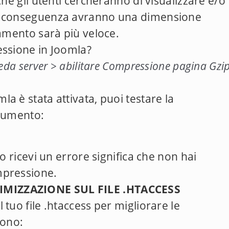
che gli utenti cercheranno di visualizzare e/o
di conseguenza avranno una dimensione
camento sarà più veloce.
essione in Joomla?
eda server > abilitare Compressione pagina Gzi
a è stata attivata, puoi testare la
trumento:
lo ricevi un errore significa che non hai
mpressione.
IMIZZAZIONE SUL FILE .HTACCESS
tuo file .htaccess per migliorare le
sono: