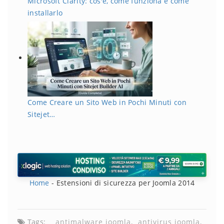
Microsoft Clarity: cos'è, come funziona e come
installarlo
Come Creare un Sito Web in Pochi Minuti con
Sitejet…
Home
-
Estensioni di sicurezza per Joomla 2014
Tags:
antimalware joomla
antivirus joomla