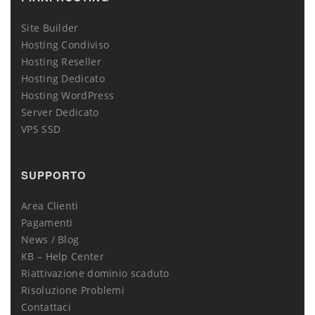
Site Builder
Hosting Condiviso
Hosting Reseller
Hosting Dedicato
Hosting WordPress
Server Dedicato
VPS SSD
SUPPORTO
Area Clienti
Pagamenti
News / Blog
KB – Help Center
Riattivazione dominio scaduto
Risoluzione Problemi
Contattaci