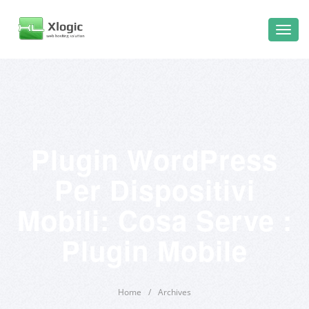
Plugin WordPress
Per Dispositivi
Mobili: Cosa Serve :
Plugin Mobile
Home
/
Archives