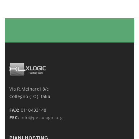
Via R.Meinardi 8/c
Collegno (TO) Italia
FAX:
0110433148
PEC:
info@pec.xlogic.org
PIANI HOSTING