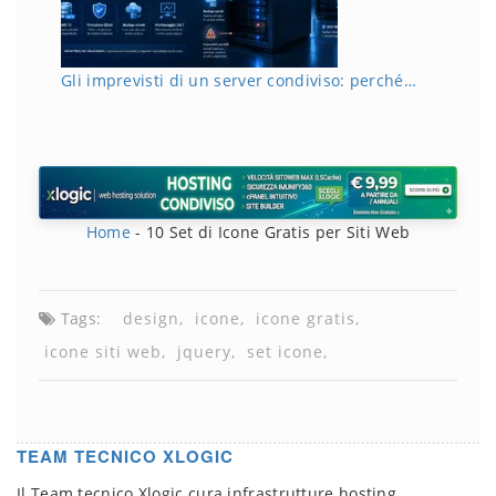
Gli imprevisti di un server condiviso: perché…
Home
-
10 Set di Icone Gratis per Siti Web
Tags:
design
icone
icone gratis
icone siti web
jquery
set icone
TEAM TECNICO XLOGIC
Il Team tecnico Xlogic cura infrastrutture hosting,