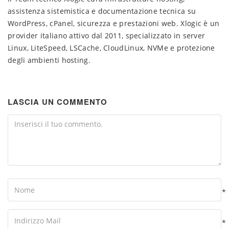
assistenza sistemistica e documentazione tecnica su
WordPress, cPanel, sicurezza e prestazioni web. Xlogic è un
provider italiano attivo dal 2011, specializzato in server
Linux, LiteSpeed, LSCache, CloudLinux, NVMe e protezione
degli ambienti hosting.
LASCIA UN COMMENTO
Comment
Name
*
Your
Email
*