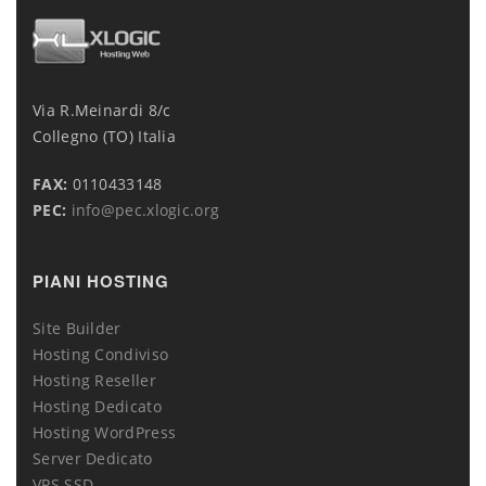
Via R.Meinardi 8/c
Collegno (TO) Italia
FAX:
0110433148
PEC:
info@pec.xlogic.org
PIANI HOSTING
Site Builder
Hosting Condiviso
Hosting Reseller
Hosting Dedicato
Hosting WordPress
Server Dedicato
VPS SSD