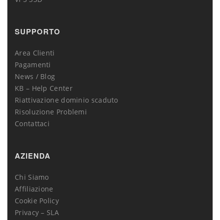
SUPPORTO
Area Clienti
Pagamenti
News / Blog
KB – Help Center
Riattivazione dominio scaduto
Risoluzione Problemi
Contattaci
AZIENDA
Chi Siamo
Affiliazione
Cookie Policy
Privacy – SLA