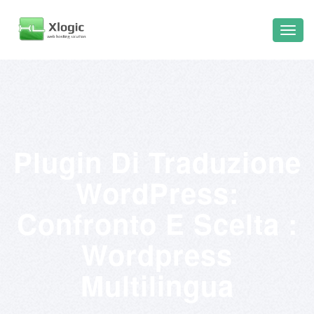
Plugin Di Traduzione
WordPress:
Confronto E Scelta :
Wordpress
Multilingua