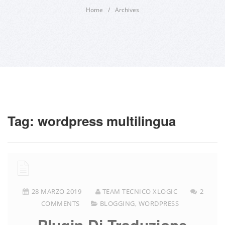
Home
/
Archives
Tag:
wordpress multilingua
28 MARZO 2019
TEAM TECNICO XLOGIC
2
COMMENTS
BLOGGING
,
WORDPRESS
Plugin Di Traduzione