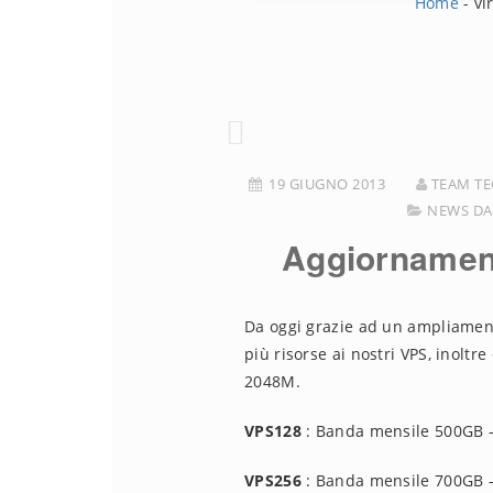
Home
-
vi
19 GIUGNO 2013
TEAM TE
NEWS DA
Aggiornamen
Da oggi grazie ad un ampliamen
più risorse ai nostri VPS, inoltr
2048M.
VPS128
: Banda mensile 500GB –
VPS256
: Banda mensile 700GB –