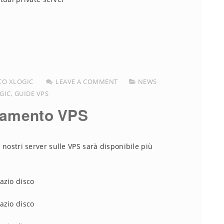
CO XLOGIC
LEAVE A COMMENT
NEWS
GIC
,
GUIDE VPS
namento VPS
nostri server sulle VPS sarà disponibile più
azio disco
azio disco