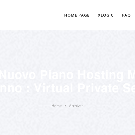
HOME PAGE
XLOGIC
FAQ
Nuovo Piano Hosting M
anno : Virtual Private S
Home
/
Archives