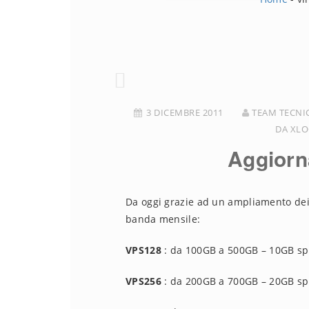
3 DICEMBRE 2011
TEAM TECNI
DA XLO
Aggior
Da oggi grazie ad un ampliamento dei 
banda mensile:
VPS128
: da 100GB a 500GB – 10GB sp
VPS256
: da 200GB a 700GB – 20GB sp