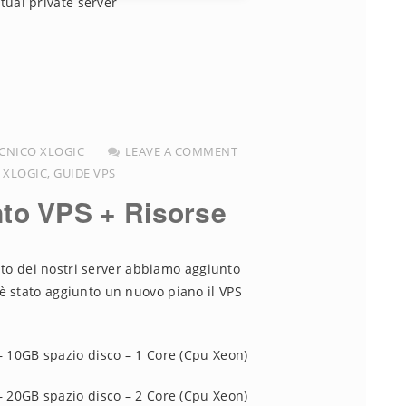
rtual private server
CNICO XLOGIC
LEAVE A COMMENT
 XLOGIC
,
GUIDE VPS
to VPS + Risorse
to dei nostri server abbiamo aggiunto
e è stato aggiunto un nuovo piano il VPS
 10GB spazio disco – 1 Core (Cpu Xeon)
 20GB spazio disco – 2 Core (Cpu Xeon)