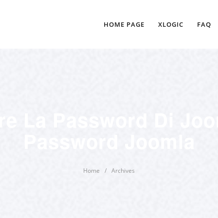
HOME PAGE
XLOGIC
FAQ
e La Password Di Joo
Password Joomla
Home
/
Archives