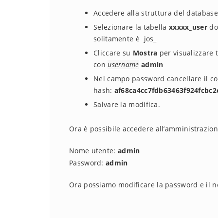
Accedere alla struttura del databa
Selezionare la tabella
xxxxx_user
dov
solitamente è jos_
Cliccare su
Mostra
per visualizzare tu
con
username
admin
Nel campo password cancellare il co
hash:
af68ca4cc7fdb63463f924fcb
Salvare la modifica.
Ora è possibile accedere all’amministrazione
Nome utente:
admin
Password:
admin
Ora possiamo modificare la password e il 