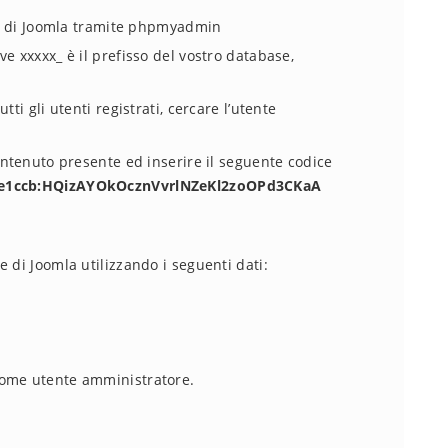
se di Joomla tramite phpmyadmin
e xxxxx_ è il prefisso del vostro database,
tti gli utenti registrati, cercare l’utente
ntenuto presente ed inserire il seguente codice
c2e1ccb:HQizAYOkOcznVvrlNZeKl2zoOPd3CKaA
 di Joomla utilizzando i seguenti dati:
nome utente amministratore.