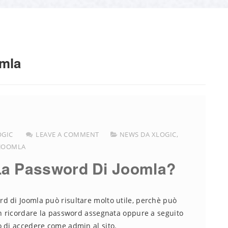
omla
OGIC
LEAVE A COMMENT
NEWS DA XLOGIC
,
JOOMLA
a Password Di Joomla?
d di Joomla può risultare molto utile, perchè può
on ricordare la password assegnata oppure a seguito
o di accedere come admin al sito.