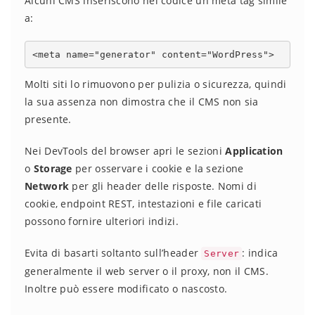
Alcuni CMS inseriscono nel codice un meta tag simile
a:
<meta name="generator" content="WordPress">
Molti siti lo rimuovono per pulizia o sicurezza, quindi
la sua assenza non dimostra che il CMS non sia
presente.
Nei DevTools del browser apri le sezioni
Application
o
Storage
per osservare i cookie e la sezione
Network
per gli header delle risposte. Nomi di
cookie, endpoint REST, intestazioni e file caricati
possono fornire ulteriori indizi.
Evita di basarti soltanto sull’header
: indica
Server
generalmente il web server o il proxy, non il CMS.
Inoltre può essere modificato o nascosto.