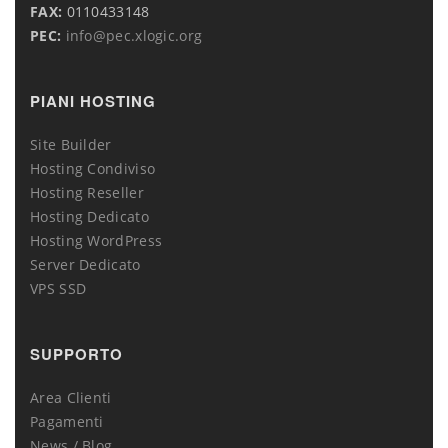
FAX:
0110433148
PEC:
info@pec.xlogic.org
PIANI HOSTING
Site Builder
Hosting Condiviso
Hosting Reseller
Hosting Dedicato
Hosting WordPress
Server Dedicato
VPS SSD
SUPPORTO
Area Clienti
Pagamenti
News / Blog