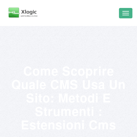
Come Scoprire
Quale CMS Usa Un
Sito: Metodi E
Strumenti :
Estensioni Cms