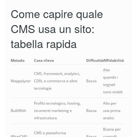
Come capire quale
CMS usa un sito:
tabella rapida
Metodo
Cosa rileva
Difficoltà
Affidabilità
Alta
CMS, framework, analytics,
quando i
Wappalyzer
CDN, e-commerce e altre
Bassa
segnali
tecnologie
sono visibili
Profilo tecnologico, hosting,
Alta per
BuiltWith
strumenti marketing e
Bassa
una prima
infrastruttura
analisi
Buona per
CMS e piattaforma
WhatCMS
Bassa
controlli