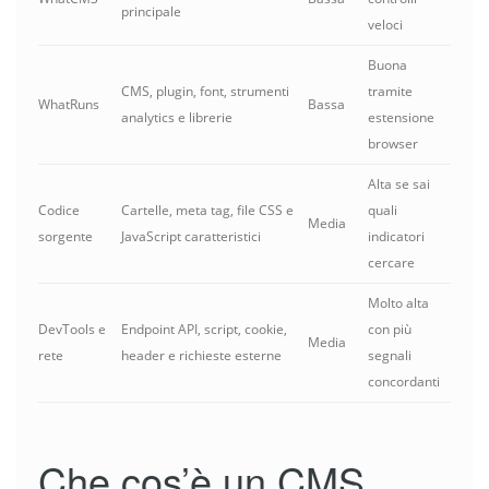
principale
veloci
Buona
CMS, plugin, font, strumenti
tramite
WhatRuns
Bassa
analytics e librerie
estensione
browser
Alta se sai
Codice
Cartelle, meta tag, file CSS e
quali
Media
sorgente
JavaScript caratteristici
indicatori
cercare
Molto alta
DevTools e
Endpoint API, script, cookie,
con più
Media
rete
header e richieste esterne
segnali
concordanti
Che cos’è un CMS