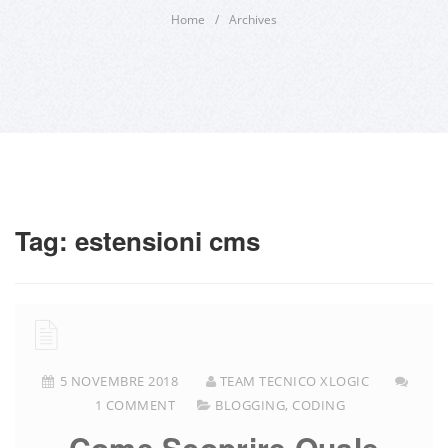
Home
/
Archives
Tag:
estensioni cms
5 NOVEMBRE 2018
TEAM TECNICO XLOGIC
1 COMMENT
BLOGGING
,
CODING
Come Scoprire Quale