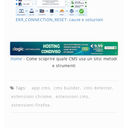
ERR_CONNECTION_RESET: cause e soluzioni
Home
-
Come scoprire quale CMS usa un sito: metodi
e strumenti
Tags:
app cms
cms builder
cms detector
estensioni chrome
estensioni cms
estensioni firefox