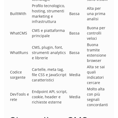
Profilo tecnologico,
Alta per
hosting, strumenti
BuiltWith
Bassa
una prima
marketing e
analisi
infrastruttura
Buona per
CMS e piattaforma
WhatCMS
Bassa
controlli
principale
veloci
Buona
CMS, plugin, font,
tramite
WhatRuns
strumenti analytics
Bassa
estensione
e librerie
browser
Alta se sai
Cartelle, meta tag,
Codice
quali
file CSS e JavaScript
Media
sorgente
indicatori
caratteristici
cercare
Molto alta
Endpoint API, script,
DevTools e
con più
cookie, header e
Media
rete
segnali
richieste esterne
concordanti