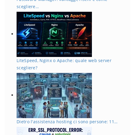
scegliere…
LiteSpeed, Nginx o Apache: quale web server
scegliere?
Dietro l'assistenza hosting ci sono persone: 11…