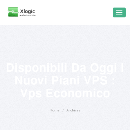
Disponibili Da Oggi I
Nuovi Piani VPS :
Vps Economico
Home
/
Archives