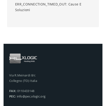
ERR_CONNECTION_TIMED_OUT: Cause E
Soluzioni
Via R.Meinardi 8/c
Collegno (TO) Italia
FAX:
0110433148
PEC:
info@pec.xlogic.org