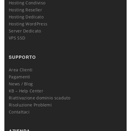
Hosting Condiviso
Hosting Reseller
Hosting Dedicato
Hosting WordPress
Server Dedicato
VPS SSD
SUPPORTO
Area Clienti
Pagamenti
News / Blog
KB – Help Center
Riattivazione dominio scaduto
Risoluzione Problemi
Contattaci