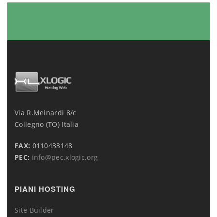
Via R.Meinardi 8/c
Collegno (TO) Italia
FAX:
0110433148
PEC:
info@pec.xlogic.org
PIANI HOSTING
Site Builder