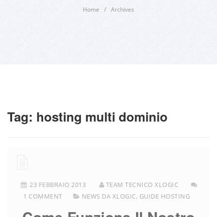
Home
/
Archives
Tag:
hosting multi dominio
23 FEBBRAIO 2013
TEAM TECNICO XLOGIC
1 COMMENT
NEWS DA XLOGIC
,
GUIDE HOSTING
Come Funziona Il Nostro