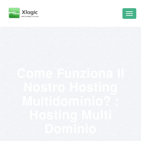
Come Funziona Il
Nostro Hosting
Multidominio? :
Hosting Multi
Dominio