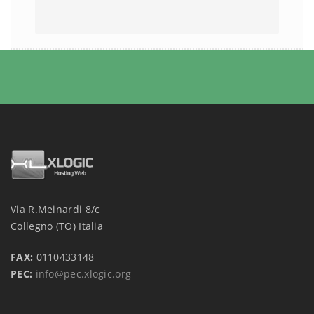
Via R.Meinardi 8/c
Collegno (TO) Italia
FAX:
0110433148
PEC:
info@pec.xlogic.org