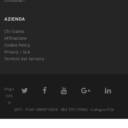
Contattaci
AZIENDA
Chi Siamo
Affiliazione
Cookie Policy
Privacy – SLA
Termini del Servizio
Xlogic
SAS
©
2011 - P.IVA 10898710016 - REA TO1170662 - Collegno (TO)