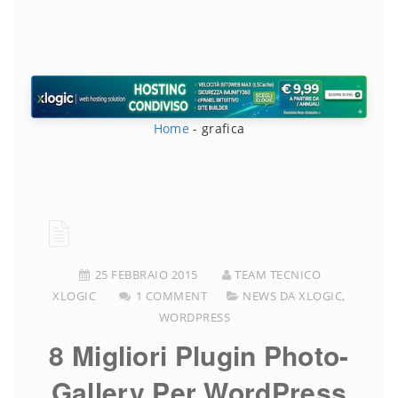
Home
-
grafica
25 FEBBRAIO 2015
TEAM TECNICO
XLOGIC
1 COMMENT
NEWS DA XLOGIC
,
WORDPRESS
8 Migliori Plugin Photo-
Gallery Per WordPress