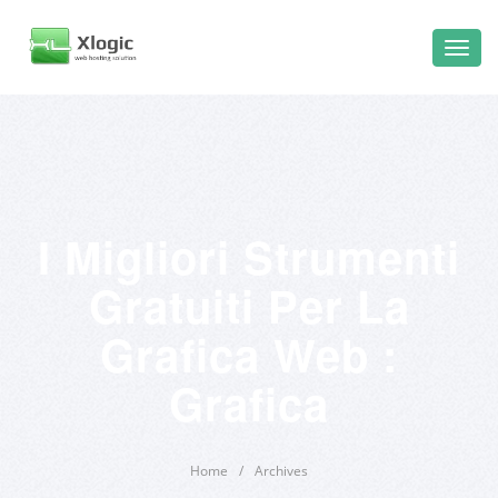
I Migliori Strumenti
Gratuiti Per La
Grafica Web :
Grafica
Home
/
Archives