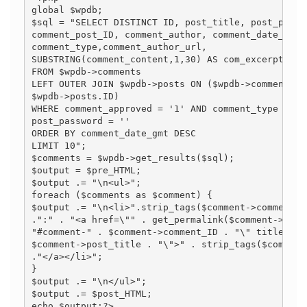
global $wpdb;

$sql = "SELECT DISTINCT ID, post_title, post_passwo
comment_post_ID, comment_author, comment_date_gmt, 
comment_type,comment_author_url,

SUBSTRING(comment_content,1,30) AS com_excerpt

FROM $wpdb->comments

LEFT OUTER JOIN $wpdb->posts ON ($wpdb->comments.co
$wpdb->posts.ID)

WHERE comment_approved = '1' AND comment_type = '' 
post_password = ''

ORDER BY comment_date_gmt DESC

LIMIT 10";

$comments = $wpdb->get_results($sql);

$output = $pre_HTML;

$output .= "\n<ul>";

foreach ($comments as $comment) {

$output .= "\n<li>".strip_tags($comment->comment_au
.":" . "<a href=\"" . get_permalink($comment->ID) .
"#comment-" . $comment->comment_ID . "\" title=\"on
$comment->post_title . "\">" . strip_tags($comment-
."</a></li>";

}

$output .= "\n</ul>";

$output .= $post_HTML;

echo $output;?>