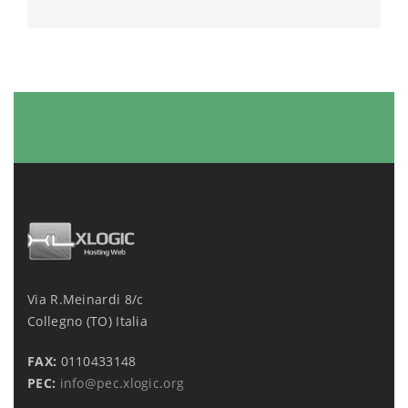
Via R.Meinardi 8/c
Collegno (TO) Italia
FAX:
0110433148
PEC:
info@pec.xlogic.org