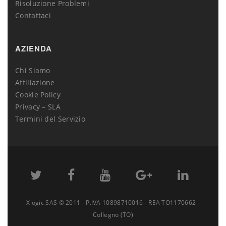
Risoluzione Problemi
Contattaci
AZIENDA
Chi Siamo
Affiliazione
Cookie Policy
Privacy – SLA
Termini del Servizio
Xlogic SAS © 2011 - P.IVA 10898710016 - REA TO1170662 -
Collegno (TO)