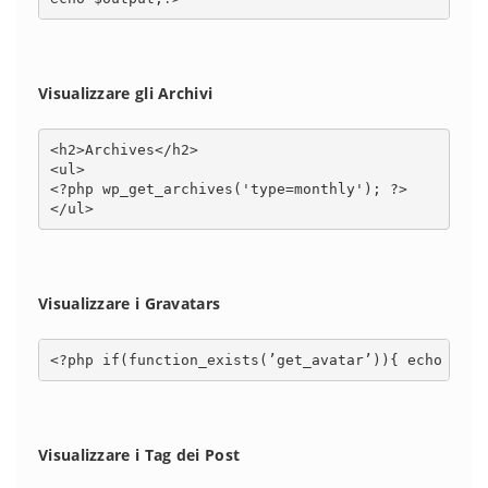
Visualizzare gli Archivi
<h2>Archives</h2>

<ul>

<?php wp_get_archives('type=monthly'); ?>

</ul>
Visualizzare i Gravatars
<?php if(function_exists(’get_avatar’)){ echo get_
Visualizzare i Tag dei Post