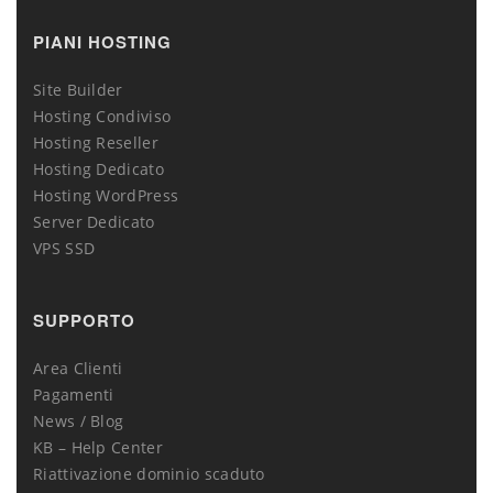
PIANI HOSTING
Site Builder
Hosting Condiviso
Hosting Reseller
Hosting Dedicato
Hosting WordPress
Server Dedicato
VPS SSD
SUPPORTO
Area Clienti
Pagamenti
News / Blog
KB – Help Center
Riattivazione dominio scaduto