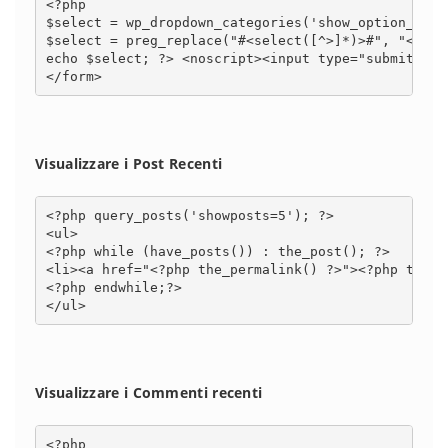
<?php

$select = wp_dropdown_categories('show_option_none
$select = preg_replace("#<select([^>]*)>#", "<sele
echo $select; ?> <noscript><input type="submit" va
</form>
Visualizzare i Post Recenti
<?php query_posts('showposts=5'); ?>

<ul>

<?php while (have_posts()) : the_post(); ?>

<li><a href="<?php the_permalink() ?>"><?php the_ti
<?php endwhile;?>

</ul>
Visualizzare i Commenti recenti
<?php
