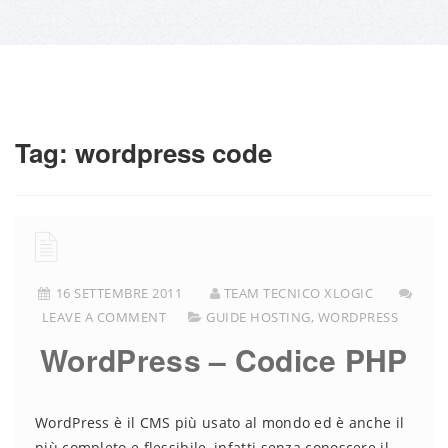
Tag:
wordpress code
16 SETTEMBRE 2011
TEAM TECNICO XLOGIC
LEAVE A COMMENT
GUIDE HOSTING
,
WORDPRESS
WordPress – Codice PHP
WordPress è il CMS più usato al mondo ed è anche il
più completo e flessibile, infatti senza conoscere il