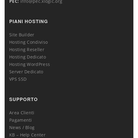
PEC:
info@pec.xlogic.org
PIANI HOSTING
Site Builder
Hosting Condiviso
Hosting Reseller
Hosting Dedicato
Hosting WordPress
Server Dedicato
VPS SSD
SUPPORTO
Area Clienti
Pagamenti
News / Blog
KB – Help Center