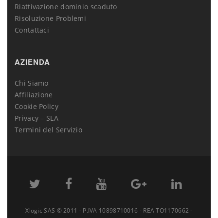
Riattivazione dominio scaduto
Risoluzione Problemi
Contattaci
AZIENDA
Chi Siamo
Affiliazione
Cookie Policy
Privacy – SLA
Termini del Servizio
Xlogic SAS © 2011 - P.IVA 10898710016 - REA TO1170662 -