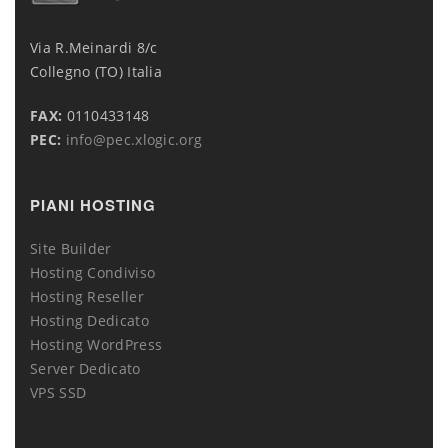
Via R.Meinardi 8/c
Collegno (TO) Italia
FAX:
0110433148
PEC:
info@pec.xlogic.org
PIANI HOSTING
Site Builder
Hosting Condiviso
Hosting Reseller
Hosting Dedicato
Hosting WordPress
Server Dedicato
VPS SSD