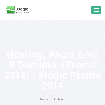
Hosting, Paghi Solo
Il Dominio. (Promo
2014) : Xlogic Promo
2014
Home
/
Archives