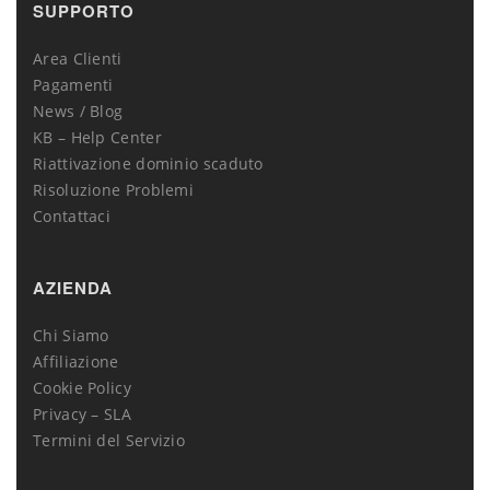
SUPPORTO
Area Clienti
Pagamenti
News / Blog
KB – Help Center
Riattivazione dominio scaduto
Risoluzione Problemi
Contattaci
AZIENDA
Chi Siamo
Affiliazione
Cookie Policy
Privacy – SLA
Termini del Servizio