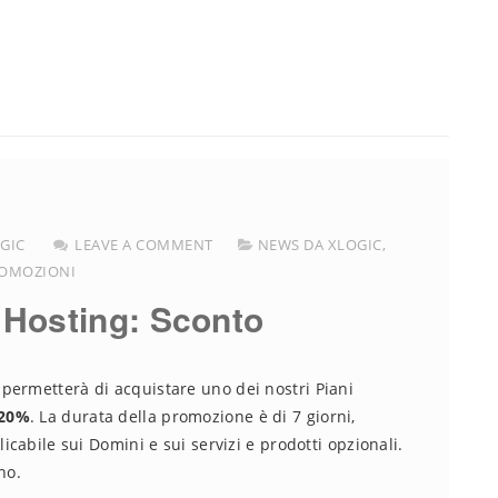
GIC
LEAVE A COMMENT
NEWS DA XLOGIC
,
OMOZIONI
Hosting: Sconto
permetterà di acquistare uno dei nostri Piani
 20%
. La durata della promozione è di 7 giorni,
icabile sui Domini e sui servizi e prodotti opzionali.
no.