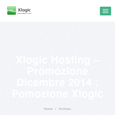
Xlogic Hosting –
Promozione
Dicembre 2014 :
Pomozione Xlogic
Home
/
Archives