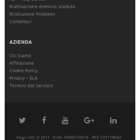
Riattivazione dominio scaduto
Risoluzione Problemi
Contattaci
AZIENDA
Chi Siamo
Affiliazione
Cookie Policy
Privacy – SLA
Termini del Servizio
Xlogic SAS © 2011 - P.IVA 10898710016 - REA TO1170662 -