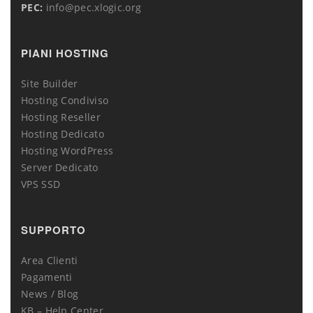
PEC:
info@pec.xlogic.org
PIANI HOSTING
Site Builder
Hosting Condiviso
Hosting Reseller
Hosting Dedicato
Hosting WordPress
Server Dedicato
VPS SSD
SUPPORTO
Area Clienti
Pagamenti
News / Blog
KB – Help Center