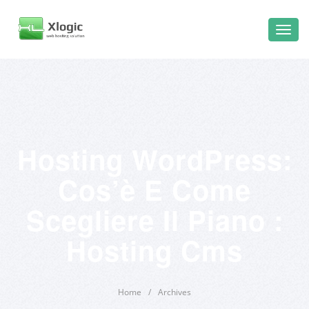
Hosting WordPress:
Cos’è E Come
Scegliere Il Piano :
Hosting Cms
Home
/
Archives