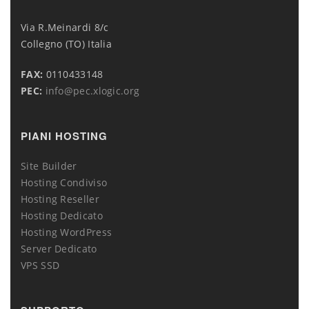
Via R.Meinardi 8/c
Collegno (TO) Italia
FAX:
0110433148
PEC:
info@pec.xlogic.org
PIANI HOSTING
Site Builder
Hosting Condiviso
Hosting Reseller
Hosting Dedicato
Hosting WordPress
Server Dedicato
VPS SSD