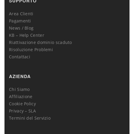
SUPPORTO
Area Clienti
Pagamenti
News / Blog
KB – Help Center
Riattivazione dominio scaduto
Risoluzione Problemi
Contattaci
AZIENDA
Chi Siamo
Affiliazione
Cookie Policy
Privacy – SLA
Termini del Servizio