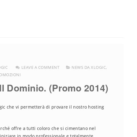
OGIC
LEAVE A COMMENT
NEWS DA XLOGIC
,
OMOZIONI
Il Dominio. (Promo 2014)
ic che vi permetterà di provare il nostro hosting
hé offre a tutti coloro che si cimentano nel
di iniziare in modo professionale e totalmente