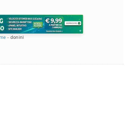
me
-
donini