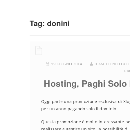
Tag:
donini
19 GIUGNO 2014
TEAM TECNICO XL
PR
Hosting, Paghi Solo 
Oggi parte una promozione esclusiva di Xlog
per un anno pagando solo il dominio.
Questa promozione è molto interessante perc
realizzare e gestire un sito, la possibilità 