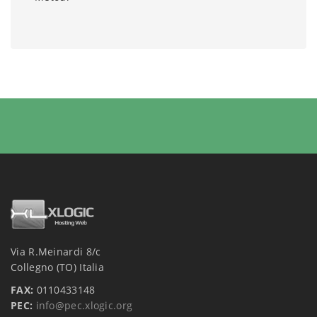
Via R.Meinardi 8/c
Collegno (TO) Italia
FAX:
0110433148
PEC:
info@pec.xlogic.org