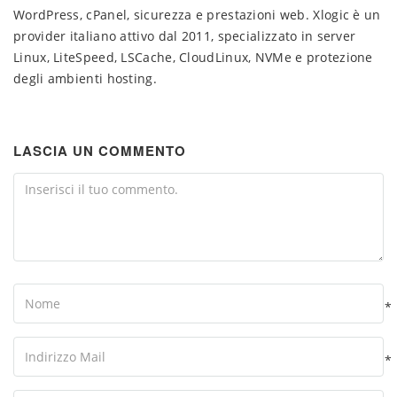
WordPress, cPanel, sicurezza e prestazioni web. Xlogic è un
provider italiano attivo dal 2011, specializzato in server
Linux, LiteSpeed, LSCache, CloudLinux, NVMe e protezione
degli ambienti hosting.
LASCIA UN COMMENTO
Comment
Name
*
Your
Email
*
Your