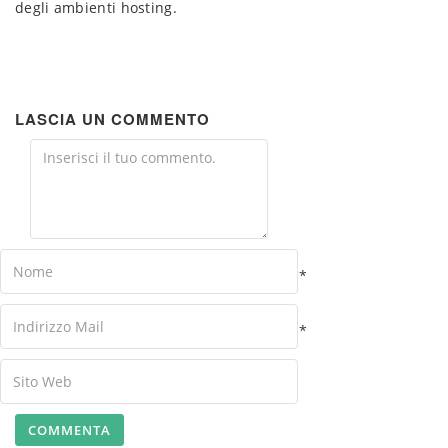
degli ambienti hosting.
LASCIA UN COMMENTO
Comment
Name
*
Your
*
Email
Your
Website