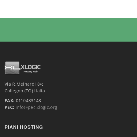
Via R.Meinardi 8/c
Collegno (TO) Italia
FAX:
0110433148
PEC:
info@pec.xlogic.org
PIANI HOSTING