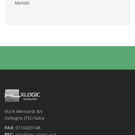
Metodi
Via R.Meinardi 8/c
Collegno (TO) Italia
FAX:
0110433148
PEC:
info@pec.xlogic.org