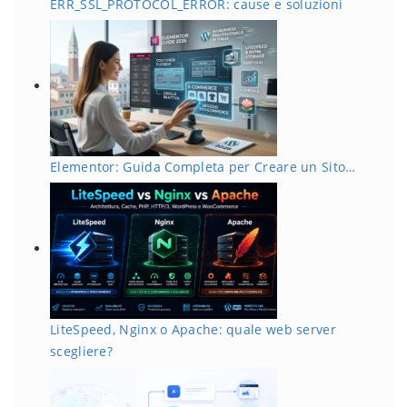
ERR_SSL_PROTOCOL_ERROR: cause e soluzioni
Elementor: Guida Completa per Creare un Sito…
LiteSpeed, Nginx o Apache: quale web server
scegliere?