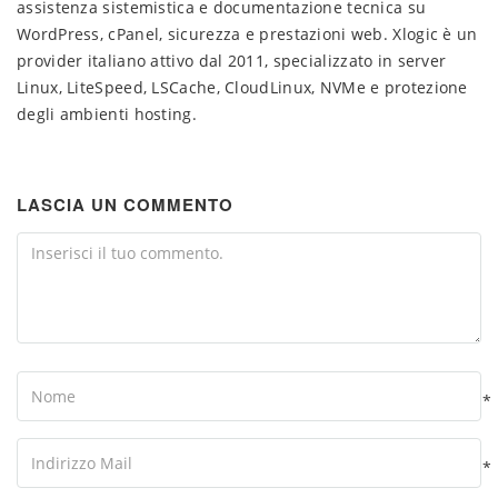
assistenza sistemistica e documentazione tecnica su
WordPress, cPanel, sicurezza e prestazioni web. Xlogic è un
provider italiano attivo dal 2011, specializzato in server
Linux, LiteSpeed, LSCache, CloudLinux, NVMe e protezione
degli ambienti hosting.
LASCIA UN COMMENTO
Comment
Name
*
Your
Email
*