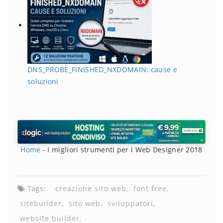
DNS_PROBE_FINISHED_NXDOMAIN: cause e
soluzioni
Home
-
I migliori strumenti per i Web Designer 2018
Tags:
creazione sito web
font free
sitebuilder
sito web
sviluppatori
website builder