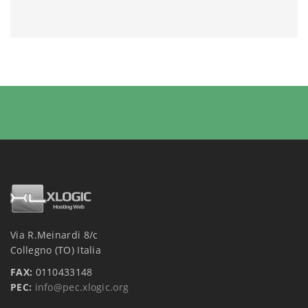
Via R.Meinardi 8/c
Collegno (TO) Italia
FAX:
0110433148
PEC:
info@pec.xlogic.org