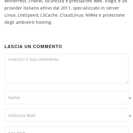
WordPress, cPanel, sicurezza e prestazioni web. Xlogic è un
provider italiano attivo dal 2011, specializzato in server
Linux, LiteSpeed, LSCache, CloudLinux, NVMe e protezione
degli ambienti hosting.
LASCIA UN COMMENTO
Comment
Name
*
Your
Email
*
Your