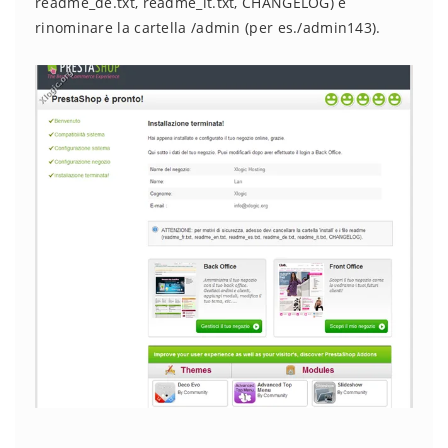
readme_de.txt, readme_it.txt, CHANGELOG) e
rinominare la cartella /admin (per es./admin143).