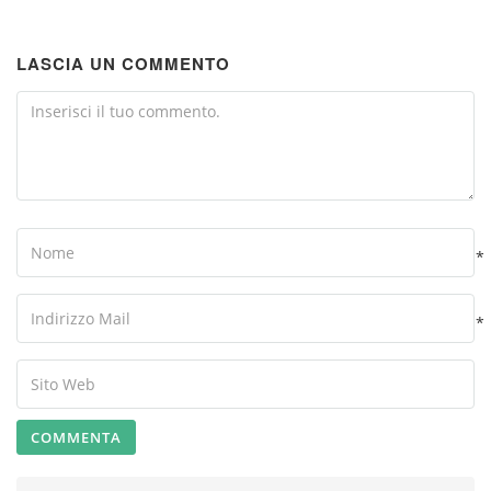
LASCIA UN COMMENTO
Comment
Name
*
Your
Email
*
Your
Website