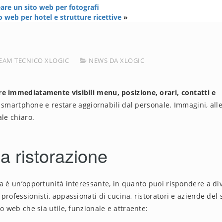
are un sito web per fotografi
 web per hotel e strutture ricettive
»
EAM TECNICO XLOGIC
NEWS DA XLOGIC
re immediatamente visibili menu, posizione, orari, contatti e
martphone e restare aggiornabili dal personale. Immagini, alle
ale chiaro.
la ristorazione
na è un’opportunità interessante, in quanto puoi rispondere a di
rofessionisti, appassionati di cucina, ristoratori e aziende del 
o web che sia utile, funzionale e attraente: