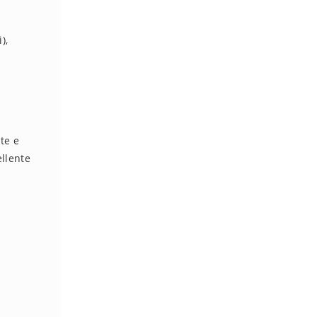
),
te e
ellente