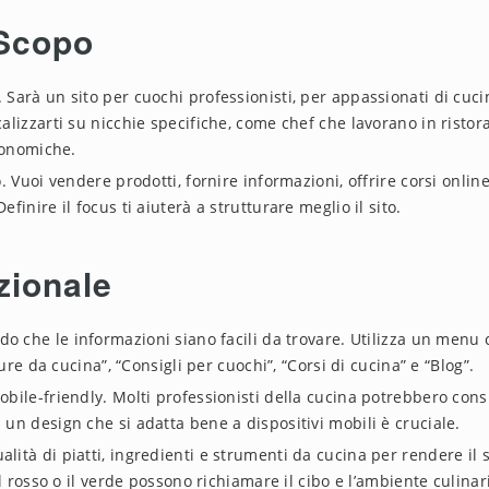
 Scopo
. Sarà un sito per cuochi professionisti, per appassionati di cuci
lizzarti su nicchie specifiche, come chef che lavorano in ristor
tronomiche.
to. Vuoi vendere prodotti, fornire informazioni, offrire corsi online
inire il focus ti aiuterà a strutturare meglio il sito.
zionale
odo che le informazioni siano facili da trovare. Utilizza un menu 
ure da cucina”, “Consigli per cuochi”, “Corsi di cucina” e “Blog”.
 mobile-friendly. Molti professionisti della cucina potrebbero cons
un design che si adatta bene a dispositivi mobili è cruciale.
alità di piatti, ingredienti e strumenti da cucina per rendere il s
l rosso o il verde possono richiamare il cibo e l’ambiente culinar