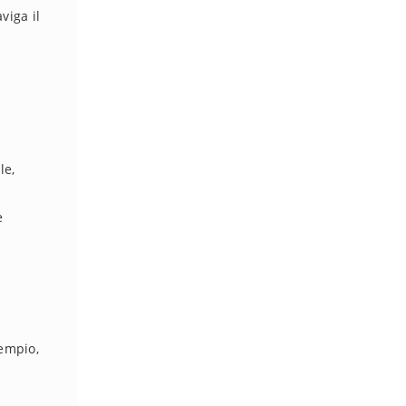
viga il
le,
e
sempio,