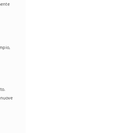
mente
empio,
to.
, nuove