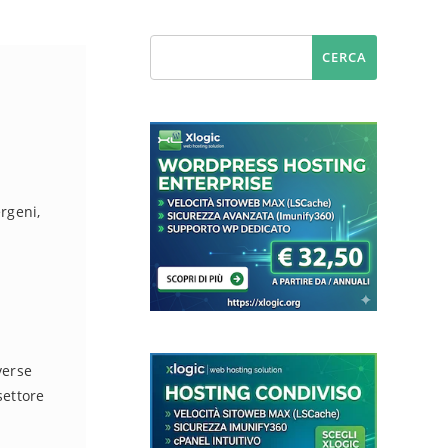
rgeni,
verse
settore