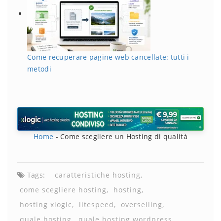
Come recuperare pagine web cancellate: tutti i
metodi
Home
-
Come scegliere un Hosting di qualità
Tags:
caratteristiche hosting
come scegliere hosting
hosting
hosting xlogic
litespeed
overselling
quale hosting
quale hosting wordpress