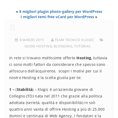
«
8 migliori plugin photo-gallery per WordPress
I migliori temi free vCard per WordPress
»
8 MARZO 2015
TEAM TECNICO XLOGIC
GUIDE HOSTING
,
BLOGGING
,
TUTORIAL
In rete si trovano moltissime offerte
Hosting
, tuttavia
ci sono molti fattori da considerare che spesso sono
all’oscuro dell’acquirente, scopri i motivi per cui il
nostro Hosting è la scelta giusta per te:
1 –
(
Stabilità
) – Xlogic è un’azienda giovane di
Collegno (TO) nata nel 2011 che grazie alla politica
adottata (serietà, qualità e disponibilità) in soli
quattro anni vanta di offrire Hosting a più di 25.000
domini e centinaia di Web Agency. I fondatori e la