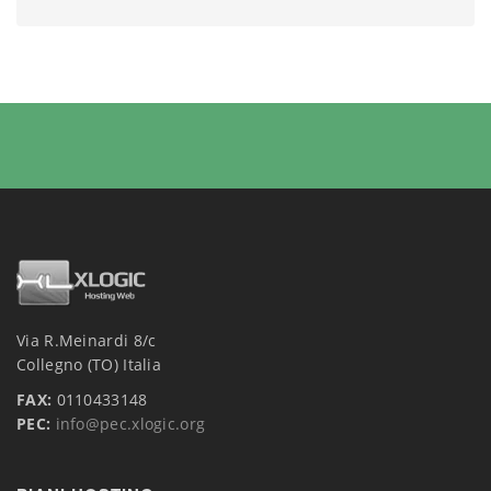
Via R.Meinardi 8/c
Collegno (TO) Italia
FAX:
0110433148
PEC:
info@pec.xlogic.org