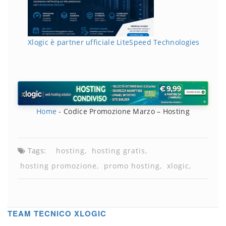
Xlogic è partner ufficiale LiteSpeed Technologies
Home
-
Codice Promozione Marzo – Hosting
Tags:
hosting
hosting gratis
hosting promozione
promo hosting
xlogic
TEAM TECNICO XLOGIC