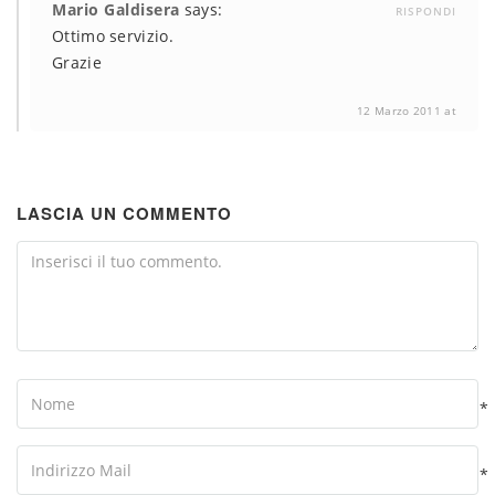
Mario Galdisera
says:
RISPONDI
Ottimo servizio.
Grazie
12 Marzo 2011 at
LASCIA UN COMMENTO
Comment
Name
*
Your
Email
*