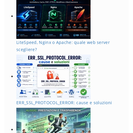
LiteSpeed, Nginx o Apache: quale web server
scegliere?
ERR_SSL_PROTOCOL_ERROR: cause e soluzioni