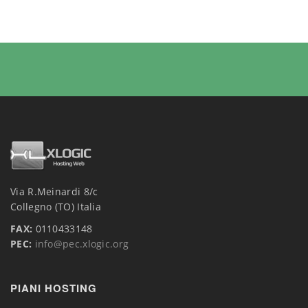
Via R.Meinardi 8/c
Collegno (TO) Italia
FAX:
0110433148
PEC:
info@pec.xlogic.org
PIANI HOSTING