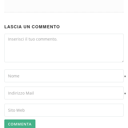
LASCIA UN COMMENTO
Comment
Name
*
Your
Email
*
Your
Website